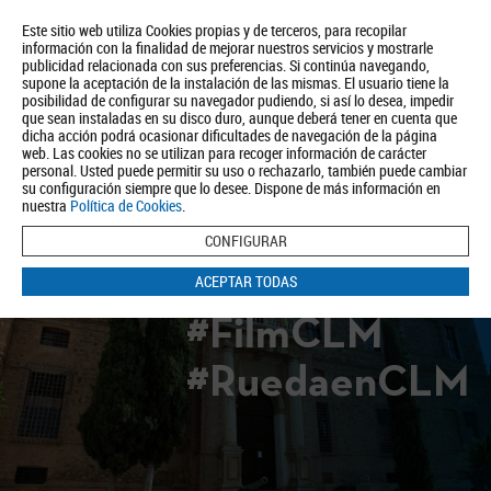
Este sitio web utiliza Cookies propias y de terceros, para recopilar
información con la finalidad de mejorar nuestros servicios y mostrarle
publicidad relacionada con sus preferencias. Si continúa navegando,
supone la aceptación de la instalación de las mismas. El usuario tiene la
posibilidad de configurar su navegador pudiendo, si así lo desea, impedir
que sean instaladas en su disco duro, aunque deberá tener en cuenta que
dicha acción podrá ocasionar dificultades de navegación de la página
Quiénes somos
Turismo
Política de Privacidad
Aviso Legal
web. Las cookies no se utilizan para recoger información de carácter
Política de Cookies
personal. Usted puede permitir su uso o rechazarlo, también puede cambiar
su configuración siempre que lo desee. Dispone de más información en
BUSCAR
nuestra
Política de Cookies
.
CONFIGURAR
ACEPTAR TODAS
#FilmCLM
#RuedaenCLM