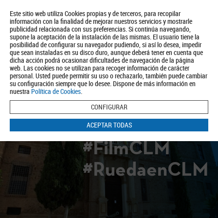
Este sitio web utiliza Cookies propias y de terceros, para recopilar
información con la finalidad de mejorar nuestros servicios y mostrarle
publicidad relacionada con sus preferencias. Si continúa navegando,
supone la aceptación de la instalación de las mismas. El usuario tiene la
posibilidad de configurar su navegador pudiendo, si así lo desea, impedir
que sean instaladas en su disco duro, aunque deberá tener en cuenta que
dicha acción podrá ocasionar dificultades de navegación de la página
Quiénes somos
Turismo
Política de Privacidad
Aviso Legal
web. Las cookies no se utilizan para recoger información de carácter
Política de Cookies
personal. Usted puede permitir su uso o rechazarlo, también puede cambiar
su configuración siempre que lo desee. Dispone de más información en
BUSCAR
nuestra
Política de Cookies
.
CONFIGURAR
ACEPTAR TODAS
#FilmCLM
#RuedaenCLM