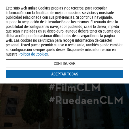
Este sitio web utiliza Cookies propias y de terceros, para recopilar
información con la finalidad de mejorar nuestros servicios y mostrarle
publicidad relacionada con sus preferencias. Si continúa navegando,
supone la aceptación de la instalación de las mismas. El usuario tiene la
posibilidad de configurar su navegador pudiendo, si así lo desea, impedir
que sean instaladas en su disco duro, aunque deberá tener en cuenta que
dicha acción podrá ocasionar dificultades de navegación de la página
Quiénes somos
Turismo
Política de Privacidad
Aviso Legal
web. Las cookies no se utilizan para recoger información de carácter
Política de Cookies
personal. Usted puede permitir su uso o rechazarlo, también puede cambiar
su configuración siempre que lo desee. Dispone de más información en
BUSCAR
nuestra
Política de Cookies
.
CONFIGURAR
ACEPTAR TODAS
#FilmCLM
#RuedaenCLM