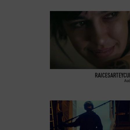
RAICESARTEYCU
Aud