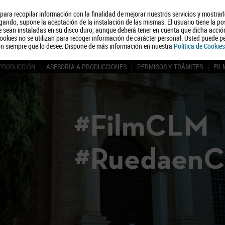
, para recopilar información con la finalidad de mejorar nuestros servicios y mostrar
Quiénes somos
Turismo
Polít
ando, supone la aceptación de la instalación de las mismas. El usuario tiene la po
ue sean instaladas en su disco duro, aunque deberá tener en cuenta que dicha acci
ookies no se utilizan para recoger información de carácter personal. Usted puede pe
ón siempre que lo desee. Dispone de más información en nuestra
Política de Cookies
 PRODUCCIÓN
ASESORÍA A PRODUCCIONES
PERMISOS Y TRÁMITES
FIL
#FilmCLM
#Ruedaen