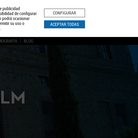
le publicidad
ica de Privacidad
Aviso Legal
Política de Cookies
CONFIGURAR
sibilidad de configurar
ón podrá ocasionar
BUSCAR
rmitir su uso o
ACEPTAR TODAS
.
MOGRAFÍA
BLOG
CLM