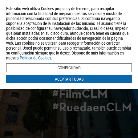
Este sitio web utiliza Cookies propias y de terceros, para recopilar
información con la finalidad de mejorar nuestros servicios y mostrarle
publicidad relacionada con sus preferencias. Si continúa navegando,
supone la aceptación de la instalación de las mismas. El usuario tiene la
posibilidad de configurar su navegador pudiendo, si así lo desea, impedir
que sean instaladas en su disco duro, aunque deberá tener en cuenta que
dicha acción podrá ocasionar dificultades de navegación de la página
Quiénes somos
Turismo
Política de Privacidad
Aviso Legal
web. Las cookies no se utilizan para recoger información de carácter
Política de Cookies
personal. Usted puede permitir su uso o rechazarlo, también puede cambiar
su configuración siempre que lo desee. Dispone de más información en
BUSCAR
nuestra
Política de Cookies
.
CONFIGURAR
ACEPTAR TODAS
#FilmCLM
#RuedaenCLM