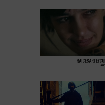
RAICESARTEYCU
Aud