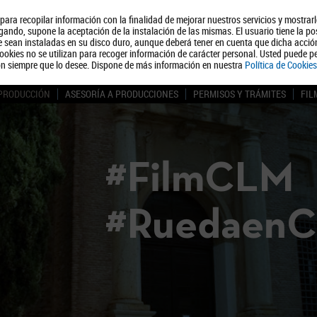
, para recopilar información con la finalidad de mejorar nuestros servicios y mostrar
Quiénes somos
Turismo
Polít
ando, supone la aceptación de la instalación de las mismas. El usuario tiene la po
ue sean instaladas en su disco duro, aunque deberá tener en cuenta que dicha acci
ookies no se utilizan para recoger información de carácter personal. Usted puede pe
ón siempre que lo desee. Dispone de más información en nuestra
Política de Cookies
 PRODUCCIÓN
ASESORÍA A PRODUCCIONES
PERMISOS Y TRÁMITES
FIL
#FilmCLM
#Ruedaen