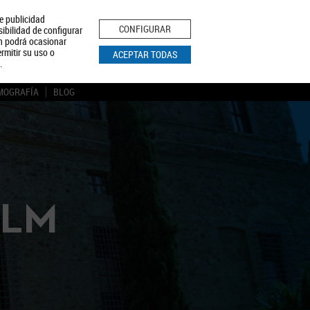
le publicidad
ica de Privacidad
Aviso Legal
Política de Cookies
CONFIGURAR
sibilidad de configurar
ón podrá ocasionar
BUSCAR
rmitir su uso o
ACEPTAR TODAS
.
MOGRAFÍA
BLOG
CLM