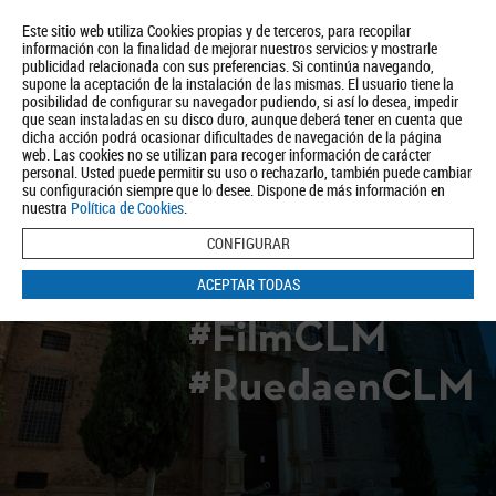
Este sitio web utiliza Cookies propias y de terceros, para recopilar
información con la finalidad de mejorar nuestros servicios y mostrarle
publicidad relacionada con sus preferencias. Si continúa navegando,
supone la aceptación de la instalación de las mismas. El usuario tiene la
posibilidad de configurar su navegador pudiendo, si así lo desea, impedir
que sean instaladas en su disco duro, aunque deberá tener en cuenta que
dicha acción podrá ocasionar dificultades de navegación de la página
Quiénes somos
Turismo
Política de Privacidad
Aviso Legal
web. Las cookies no se utilizan para recoger información de carácter
Política de Cookies
personal. Usted puede permitir su uso o rechazarlo, también puede cambiar
su configuración siempre que lo desee. Dispone de más información en
BUSCAR
nuestra
Política de Cookies
.
CONFIGURAR
ACEPTAR TODAS
#FilmCLM
#RuedaenCLM