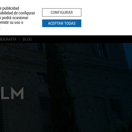
le publicidad
ica de Privacidad
Aviso Legal
Política de Cookies
CONFIGURAR
sibilidad de configurar
ón podrá ocasionar
BUSCAR
rmitir su uso o
ACEPTAR TODAS
.
MOGRAFÍA
BLOG
CLM