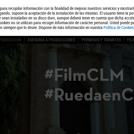
, para recopilar información con la finalidad de mejorar nuestros servicios y mostrar
Quiénes somos
Turismo
Polít
ando, supone la aceptación de la instalación de las mismas. El usuario tiene la po
ue sean instaladas en su disco duro, aunque deberá tener en cuenta que dicha acci
ookies no se utilizan para recoger información de carácter personal. Usted puede pe
ón siempre que lo desee. Dispone de más información en nuestra
Política de Cookies
 PRODUCCIÓN
ASESORÍA A PRODUCCIONES
PERMISOS Y TRÁMITES
FIL
#FilmCLM
#Ruedaen