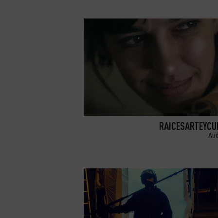
RAICESARTEYCU
Aud