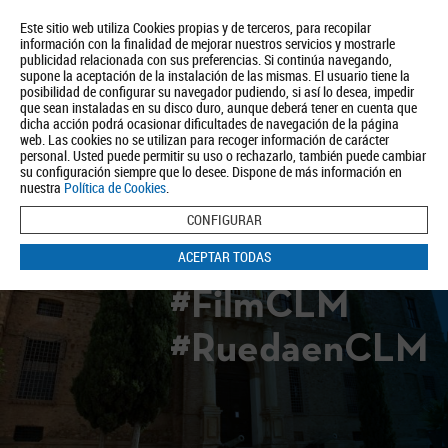
Este sitio web utiliza Cookies propias y de terceros, para recopilar
información con la finalidad de mejorar nuestros servicios y mostrarle
publicidad relacionada con sus preferencias. Si continúa navegando,
supone la aceptación de la instalación de las mismas. El usuario tiene la
posibilidad de configurar su navegador pudiendo, si así lo desea, impedir
que sean instaladas en su disco duro, aunque deberá tener en cuenta que
dicha acción podrá ocasionar dificultades de navegación de la página
Quiénes somos
Turismo
Política de Privacidad
Aviso Legal
web. Las cookies no se utilizan para recoger información de carácter
Política de Cookies
personal. Usted puede permitir su uso o rechazarlo, también puede cambiar
su configuración siempre que lo desee. Dispone de más información en
BUSCAR
nuestra
Política de Cookies
.
CONFIGURAR
ACEPTAR TODAS
#FilmCLM
#RuedaenCLM