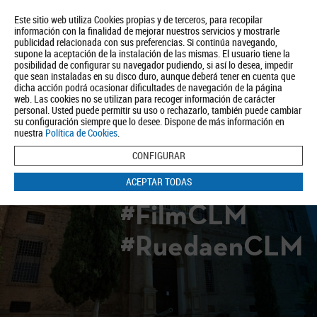
Este sitio web utiliza Cookies propias y de terceros, para recopilar
información con la finalidad de mejorar nuestros servicios y mostrarle
publicidad relacionada con sus preferencias. Si continúa navegando,
supone la aceptación de la instalación de las mismas. El usuario tiene la
posibilidad de configurar su navegador pudiendo, si así lo desea, impedir
que sean instaladas en su disco duro, aunque deberá tener en cuenta que
dicha acción podrá ocasionar dificultades de navegación de la página
Quiénes somos
Turismo
Política de Privacidad
Aviso Legal
web. Las cookies no se utilizan para recoger información de carácter
Política de Cookies
personal. Usted puede permitir su uso o rechazarlo, también puede cambiar
su configuración siempre que lo desee. Dispone de más información en
BUSCAR
nuestra
Política de Cookies
.
CONFIGURAR
ACEPTAR TODAS
#FilmCLM
#RuedaenCLM