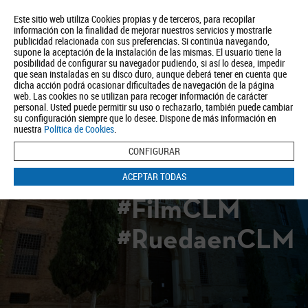
Este sitio web utiliza Cookies propias y de terceros, para recopilar
información con la finalidad de mejorar nuestros servicios y mostrarle
publicidad relacionada con sus preferencias. Si continúa navegando,
supone la aceptación de la instalación de las mismas. El usuario tiene la
posibilidad de configurar su navegador pudiendo, si así lo desea, impedir
que sean instaladas en su disco duro, aunque deberá tener en cuenta que
dicha acción podrá ocasionar dificultades de navegación de la página
Quiénes somos
Turismo
Política de Privacidad
Aviso Legal
web. Las cookies no se utilizan para recoger información de carácter
Política de Cookies
personal. Usted puede permitir su uso o rechazarlo, también puede cambiar
su configuración siempre que lo desee. Dispone de más información en
BUSCAR
nuestra
Política de Cookies
.
CONFIGURAR
ACEPTAR TODAS
#FilmCLM
#RuedaenCLM