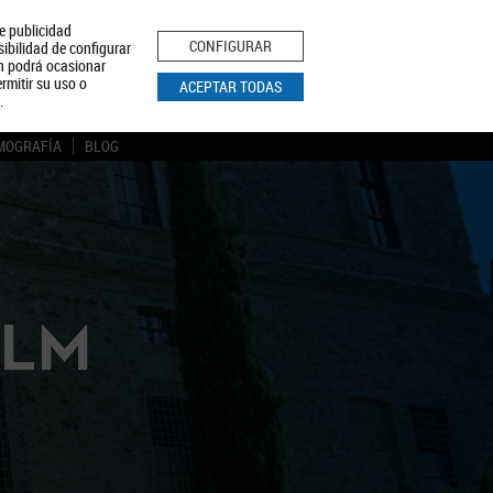
le publicidad
ica de Privacidad
Aviso Legal
Política de Cookies
CONFIGURAR
sibilidad de configurar
ón podrá ocasionar
BUSCAR
rmitir su uso o
ACEPTAR TODAS
.
MOGRAFÍA
BLOG
CLM