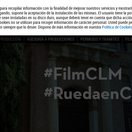
, para recopilar información con la finalidad de mejorar nuestros servicios y mostrar
Quiénes somos
Turismo
Polít
ando, supone la aceptación de la instalación de las mismas. El usuario tiene la po
ue sean instaladas en su disco duro, aunque deberá tener en cuenta que dicha acci
ookies no se utilizan para recoger información de carácter personal. Usted puede pe
ón siempre que lo desee. Dispone de más información en nuestra
Política de Cookies
 PRODUCCIÓN
ASESORÍA A PRODUCCIONES
PERMISOS Y TRÁMITES
FIL
#FilmCLM
#Ruedaen