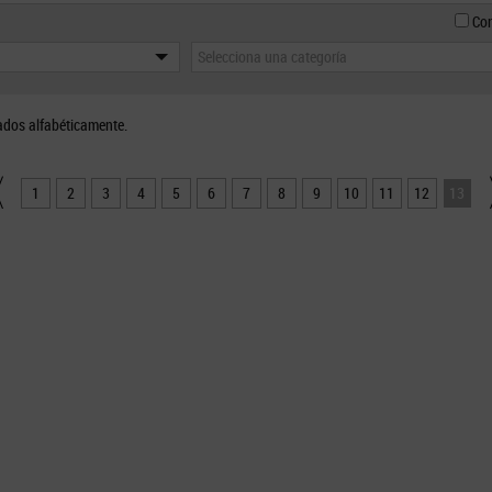
Con
Selecciona una categoría
ados alfabéticamente.
1
2
3
4
5
6
7
8
9
10
11
12
13