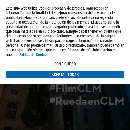
Este sitio web utiliza Cookies propias y de terceros, para recopilar
información con la finalidad de mejorar nuestros servicios y mostrarle
publicidad relacionada con sus preferencias. Si continúa navegando,
supone la aceptación de la instalación de las mismas. El usuario tiene la
posibilidad de configurar su navegador pudiendo, si así lo desea, impedir
que sean instaladas en su disco duro, aunque deberá tener en cuenta que
dicha acción podrá ocasionar dificultades de navegación de la página
Quiénes somos
Turismo
Política de Privacidad
Aviso Legal
web. Las cookies no se utilizan para recoger información de carácter
Política de Cookies
personal. Usted puede permitir su uso o rechazarlo, también puede cambiar
su configuración siempre que lo desee. Dispone de más información en
BUSCAR
nuestra
Política de Cookies
.
CONFIGURAR
ACEPTAR TODAS
#FilmCLM
#RuedaenCLM