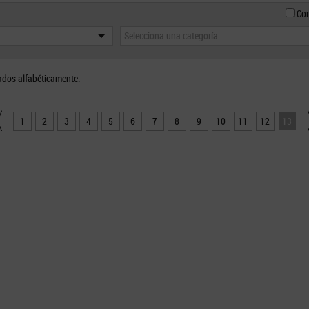
Con
Selecciona una categoría
ados alfabéticamente.
1
2
3
4
5
6
7
8
9
10
11
12
13