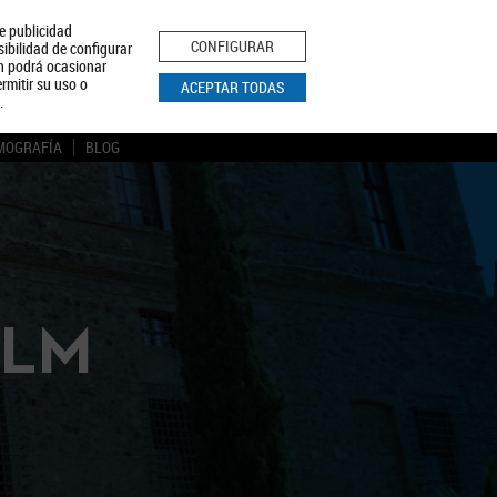
le publicidad
ica de Privacidad
Aviso Legal
Política de Cookies
CONFIGURAR
sibilidad de configurar
ón podrá ocasionar
BUSCAR
rmitir su uso o
ACEPTAR TODAS
.
MOGRAFÍA
BLOG
CLM