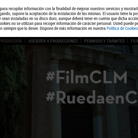
, para recopilar información con la finalidad de mejorar nuestros servicios y mostrar
Quiénes somos
Turismo
Polít
ando, supone la aceptación de la instalación de las mismas. El usuario tiene la po
ue sean instaladas en su disco duro, aunque deberá tener en cuenta que dicha acci
ookies no se utilizan para recoger información de carácter personal. Usted puede pe
ón siempre que lo desee. Dispone de más información en nuestra
Política de Cookies
 PRODUCCIÓN
ASESORÍA A PRODUCCIONES
PERMISOS Y TRÁMITES
FIL
#FilmCLM
#Ruedaen