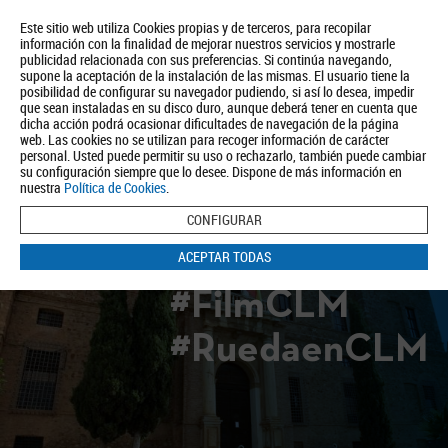
Este sitio web utiliza Cookies propias y de terceros, para recopilar
información con la finalidad de mejorar nuestros servicios y mostrarle
publicidad relacionada con sus preferencias. Si continúa navegando,
supone la aceptación de la instalación de las mismas. El usuario tiene la
posibilidad de configurar su navegador pudiendo, si así lo desea, impedir
que sean instaladas en su disco duro, aunque deberá tener en cuenta que
dicha acción podrá ocasionar dificultades de navegación de la página
Quiénes somos
Turismo
Política de Privacidad
Aviso Legal
web. Las cookies no se utilizan para recoger información de carácter
Política de Cookies
personal. Usted puede permitir su uso o rechazarlo, también puede cambiar
su configuración siempre que lo desee. Dispone de más información en
BUSCAR
nuestra
Política de Cookies
.
CONFIGURAR
ACEPTAR TODAS
#FilmCLM
#RuedaenCLM