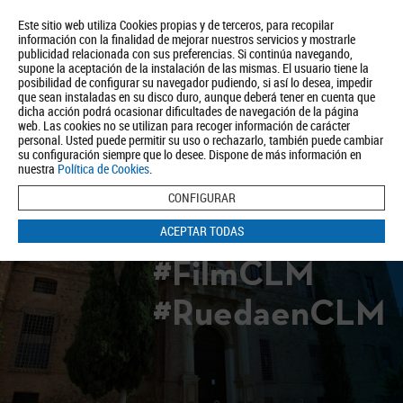
Este sitio web utiliza Cookies propias y de terceros, para recopilar
información con la finalidad de mejorar nuestros servicios y mostrarle
publicidad relacionada con sus preferencias. Si continúa navegando,
supone la aceptación de la instalación de las mismas. El usuario tiene la
posibilidad de configurar su navegador pudiendo, si así lo desea, impedir
que sean instaladas en su disco duro, aunque deberá tener en cuenta que
dicha acción podrá ocasionar dificultades de navegación de la página
Quiénes somos
Turismo
Política de Privacidad
Aviso Legal
web. Las cookies no se utilizan para recoger información de carácter
Política de Cookies
personal. Usted puede permitir su uso o rechazarlo, también puede cambiar
su configuración siempre que lo desee. Dispone de más información en
BUSCAR
nuestra
Política de Cookies
.
CONFIGURAR
ACEPTAR TODAS
#FilmCLM
#RuedaenCLM