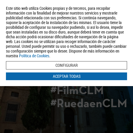
Este sitio web utiliza Cookies propias y de terceros, para recopilar
información con la finalidad de mejorar nuestros servicios y mostrarle
publicidad relacionada con sus preferencias. Si continúa navegando,
supone la aceptación de la instalación de las mismas. El usuario tiene la
posibilidad de configurar su navegador pudiendo, si así lo desea, impedir
que sean instaladas en su disco duro, aunque deberá tener en cuenta que
dicha acción podrá ocasionar dificultades de navegación de la página
Quiénes somos
Turismo
Política de Privacidad
Aviso Legal
web. Las cookies no se utilizan para recoger información de carácter
Política de Cookies
personal. Usted puede permitir su uso o rechazarlo, también puede cambiar
su configuración siempre que lo desee. Dispone de más información en
BUSCAR
nuestra
Política de Cookies
.
CONFIGURAR
ACEPTAR TODAS
#FilmCLM
#RuedaenCLM