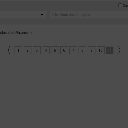
Con
Selecciona una categoría
ados alfabéticamente.
1
2
3
4
5
6
7
8
9
10
11