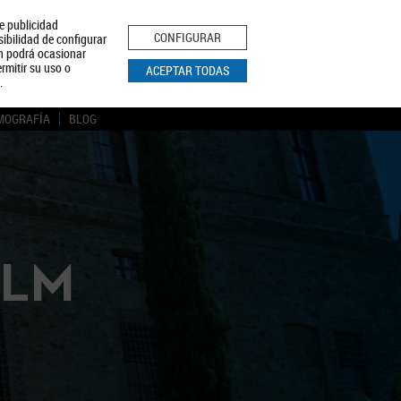
le publicidad
ica de Privacidad
Aviso Legal
Política de Cookies
CONFIGURAR
sibilidad de configurar
ón podrá ocasionar
BUSCAR
rmitir su uso o
ACEPTAR TODAS
.
MOGRAFÍA
BLOG
CLM