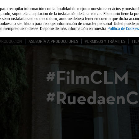
, para recopilar información con la finalidad de mejorar nuestros servicios y mostrar
Quiénes somos
Turismo
Polít
ando, supone la aceptación de la instalación de las mismas. El usuario tiene la po
ue sean instaladas en su disco duro, aunque deberá tener en cuenta que dicha acci
ookies no se utilizan para recoger información de carácter personal. Usted puede pe
ón siempre que lo desee. Dispone de más información en nuestra
Política de Cookies
 PRODUCCIÓN
ASESORÍA A PRODUCCIONES
PERMISOS Y TRÁMITES
FIL
#FilmCLM
#Ruedaen