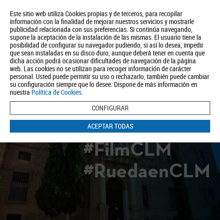
Este sitio web utiliza Cookies propias y de terceros, para recopilar
información con la finalidad de mejorar nuestros servicios y mostrarle
publicidad relacionada con sus preferencias. Si continúa navegando,
supone la aceptación de la instalación de las mismas. El usuario tiene la
posibilidad de configurar su navegador pudiendo, si así lo desea, impedir
que sean instaladas en su disco duro, aunque deberá tener en cuenta que
dicha acción podrá ocasionar dificultades de navegación de la página
Quiénes somos
Turismo
Política de Privacidad
Aviso Legal
web. Las cookies no se utilizan para recoger información de carácter
Política de Cookies
personal. Usted puede permitir su uso o rechazarlo, también puede cambiar
su configuración siempre que lo desee. Dispone de más información en
BUSCAR
nuestra
Política de Cookies
.
CONFIGURAR
ACEPTAR TODAS
#FilmCLM
#RuedaenCLM