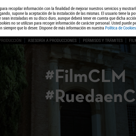
, para recopilar información con la finalidad de mejorar nuestros servicios y mostrar
Quiénes somos
Turismo
Polít
ando, supone la aceptación de la instalación de las mismas. El usuario tiene la po
ue sean instaladas en su disco duro, aunque deberá tener en cuenta que dicha acci
ookies no se utilizan para recoger información de carácter personal. Usted puede pe
ón siempre que lo desee. Dispone de más información en nuestra
Política de Cookies
 PRODUCCIÓN
ASESORÍA A PRODUCCIONES
PERMISOS Y TRÁMITES
FIL
#FilmCLM
#Ruedaen