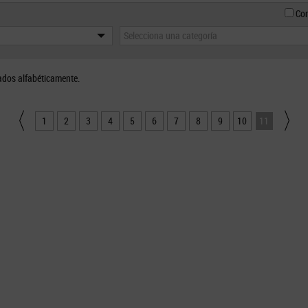
Con
Selecciona una categoría
ados alfabéticamente.
1
2
3
4
5
6
7
8
9
10
11