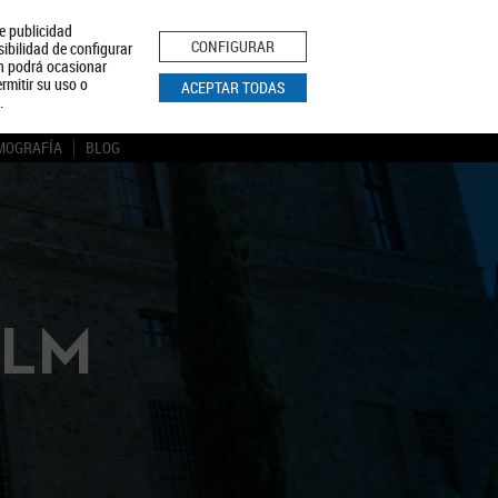
le publicidad
ica de Privacidad
Aviso Legal
Política de Cookies
CONFIGURAR
sibilidad de configurar
ón podrá ocasionar
BUSCAR
rmitir su uso o
ACEPTAR TODAS
.
MOGRAFÍA
BLOG
CLM