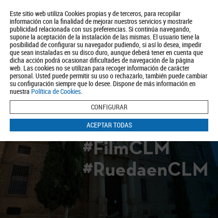
Este sitio web utiliza Cookies propias y de terceros, para recopilar
información con la finalidad de mejorar nuestros servicios y mostrarle
publicidad relacionada con sus preferencias. Si continúa navegando,
supone la aceptación de la instalación de las mismas. El usuario tiene la
posibilidad de configurar su navegador pudiendo, si así lo desea, impedir
que sean instaladas en su disco duro, aunque deberá tener en cuenta que
dicha acción podrá ocasionar dificultades de navegación de la página
Quiénes somos
Turismo
Política de Privacidad
Aviso Legal
web. Las cookies no se utilizan para recoger información de carácter
Política de Cookies
personal. Usted puede permitir su uso o rechazarlo, también puede cambiar
su configuración siempre que lo desee. Dispone de más información en
BUSCAR
nuestra
Política de Cookies
.
CONFIGURAR
ACEPTAR TODAS
#FilmCLM
#RuedaenCLM