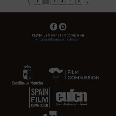
1
2
3
4
5
6
Castilla-La Mancha Film Commission
info@castillalamanchafilm.com