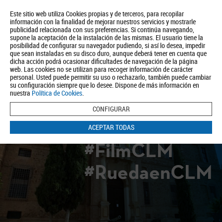
Este sitio web utiliza Cookies propias y de terceros, para recopilar
información con la finalidad de mejorar nuestros servicios y mostrarle
publicidad relacionada con sus preferencias. Si continúa navegando,
supone la aceptación de la instalación de las mismas. El usuario tiene la
posibilidad de configurar su navegador pudiendo, si así lo desea, impedir
que sean instaladas en su disco duro, aunque deberá tener en cuenta que
dicha acción podrá ocasionar dificultades de navegación de la página
Quiénes somos
Turismo
Política de Privacidad
Aviso Legal
web. Las cookies no se utilizan para recoger información de carácter
Política de Cookies
personal. Usted puede permitir su uso o rechazarlo, también puede cambiar
su configuración siempre que lo desee. Dispone de más información en
BUSCAR
nuestra
Política de Cookies
.
CONFIGURAR
ACEPTAR TODAS
#FilmCLM
#RuedaenCLM