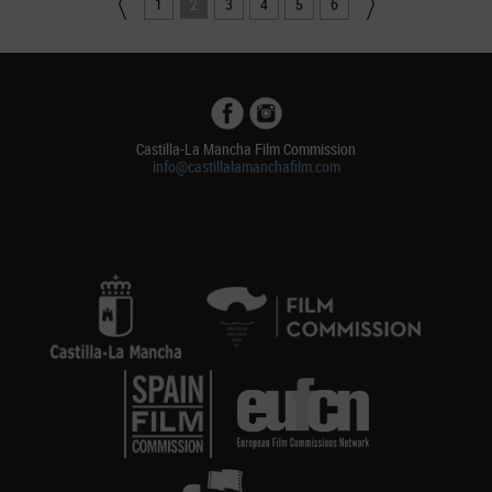
1
2
3
4
5
6
Castilla-La Mancha Film Commission
info@castillalamanchafilm.com