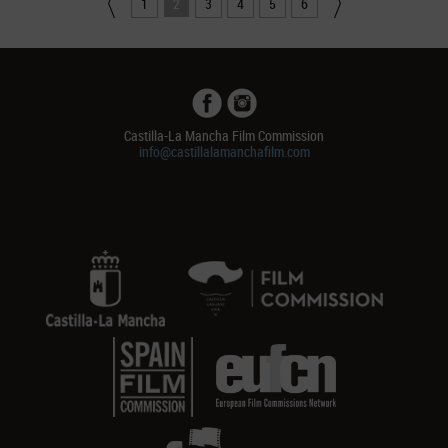
1
2
3
4
5
6
Castilla-La Mancha Film Commission
info@castillalamanchafilm.com