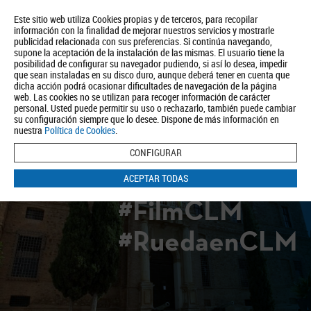
Este sitio web utiliza Cookies propias y de terceros, para recopilar
información con la finalidad de mejorar nuestros servicios y mostrarle
publicidad relacionada con sus preferencias. Si continúa navegando,
supone la aceptación de la instalación de las mismas. El usuario tiene la
posibilidad de configurar su navegador pudiendo, si así lo desea, impedir
que sean instaladas en su disco duro, aunque deberá tener en cuenta que
dicha acción podrá ocasionar dificultades de navegación de la página
Quiénes somos
Turismo
Política de Privacidad
Aviso Legal
web. Las cookies no se utilizan para recoger información de carácter
Política de Cookies
personal. Usted puede permitir su uso o rechazarlo, también puede cambiar
su configuración siempre que lo desee. Dispone de más información en
BUSCAR
nuestra
Política de Cookies
.
CONFIGURAR
ACEPTAR TODAS
#FilmCLM
#RuedaenCLM