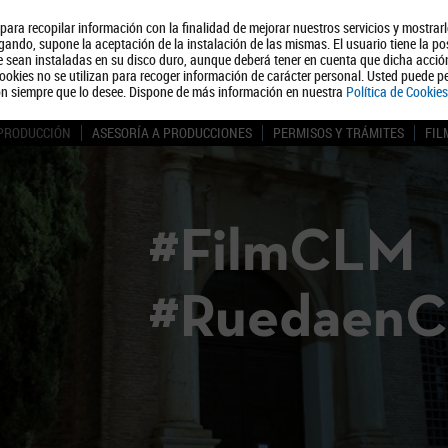
, para recopilar información con la finalidad de mejorar nuestros servicios y mostrar
Quiénes somos
Turismo
Polít
ando, supone la aceptación de la instalación de las mismas. El usuario tiene la po
ue sean instaladas en su disco duro, aunque deberá tener en cuenta que dicha acci
ookies no se utilizan para recoger información de carácter personal. Usted puede pe
ón siempre que lo desee. Dispone de más información en nuestra
Política de Cookies
 PRODUCCIÓN
ASESORÍA A PRODUCCIONES
PERMISOS Y TRÁMITES
FIL
#FilmCLM
#Ruedaen