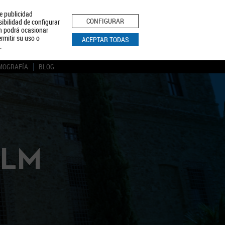
le publicidad
ica de Privacidad
Aviso Legal
Política de Cookies
CONFIGURAR
sibilidad de configurar
ón podrá ocasionar
BUSCAR
rmitir su uso o
ACEPTAR TODAS
.
MOGRAFÍA
BLOG
CLM