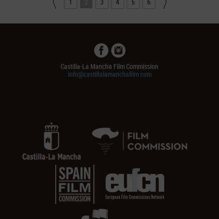
1
2
3
4
5
6
Castilla-La Mancha Film Commission
info@castillalamanchafilm.com