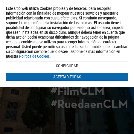
Este sitio web utiliza Cookies propias y de terceros, para recopilar
información con la finalidad de mejorar nuestros servicios y mostrarle
publicidad relacionada con sus preferencias. Si continúa navegando,
supone la aceptación de la instalación de las mismas. El usuario tiene la
posibilidad de configurar su navegador pudiendo, si así lo desea, impedir
que sean instaladas en su disco duro, aunque deberá tener en cuenta que
dicha acción podrá ocasionar dificultades de navegación de la página
Quiénes somos
Turismo
Política de Privacidad
Aviso Legal
web. Las cookies no se utilizan para recoger información de carácter
Política de Cookies
personal. Usted puede permitir su uso o rechazarlo, también puede cambiar
su configuración siempre que lo desee. Dispone de más información en
BUSCAR
nuestra
Política de Cookies
.
CONFIGURAR
ACEPTAR TODAS
#FilmCLM
#RuedaenCLM