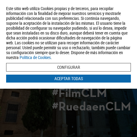
Este sitio web utiliza Cookies propias y de terceros, para recopilar
información con la finalidad de mejorar nuestros servicios y mostrarle
publicidad relacionada con sus preferencias. Si continúa navegando,
supone la aceptación de la instalación de las mismas. El usuario tiene la
posibilidad de configurar su navegador pudiendo, si así lo desea, impedir
que sean instaladas en su disco duro, aunque deberá tener en cuenta que
dicha acción podrá ocasionar dificultades de navegación de la página
Quiénes somos
Turismo
Política de Privacidad
Aviso Legal
web. Las cookies no se utilizan para recoger información de carácter
Política de Cookies
personal. Usted puede permitir su uso o rechazarlo, también puede cambiar
su configuración siempre que lo desee. Dispone de más información en
BUSCAR
nuestra
Política de Cookies
.
CONFIGURAR
ACEPTAR TODAS
#FilmCLM
#RuedaenCLM