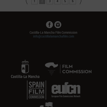
1
2
3
4
5
6
Castilla-La Mancha Film Commission
info@castillalamanchafilm.com