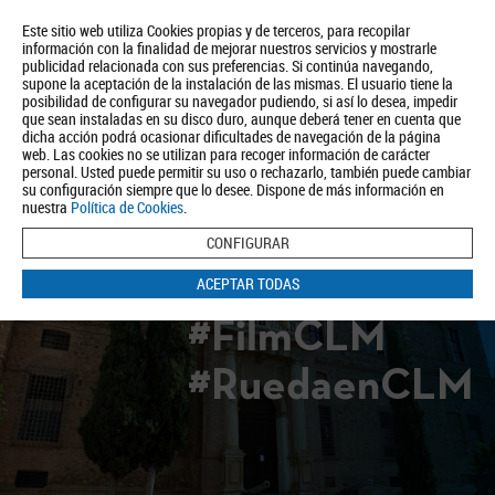
Este sitio web utiliza Cookies propias y de terceros, para recopilar
información con la finalidad de mejorar nuestros servicios y mostrarle
publicidad relacionada con sus preferencias. Si continúa navegando,
supone la aceptación de la instalación de las mismas. El usuario tiene la
posibilidad de configurar su navegador pudiendo, si así lo desea, impedir
que sean instaladas en su disco duro, aunque deberá tener en cuenta que
dicha acción podrá ocasionar dificultades de navegación de la página
Quiénes somos
Turismo
Política de Privacidad
Aviso Legal
web. Las cookies no se utilizan para recoger información de carácter
Política de Cookies
personal. Usted puede permitir su uso o rechazarlo, también puede cambiar
su configuración siempre que lo desee. Dispone de más información en
BUSCAR
nuestra
Política de Cookies
.
CONFIGURAR
ACEPTAR TODAS
#FilmCLM
#RuedaenCLM