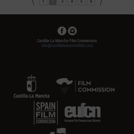
1
2
3
4
5
6
Castilla-La Mancha Film Commission
info@castillalamanchafilm.com