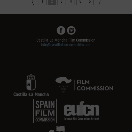
1
2
3
4
5
6
Castilla-La Mancha Film Commission
info@castillalamanchafilm.com