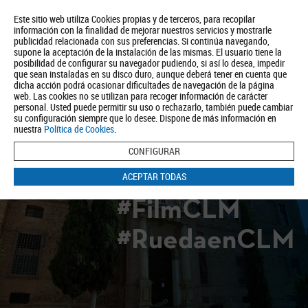
Este sitio web utiliza Cookies propias y de terceros, para recopilar
información con la finalidad de mejorar nuestros servicios y mostrarle
publicidad relacionada con sus preferencias. Si continúa navegando,
supone la aceptación de la instalación de las mismas. El usuario tiene la
posibilidad de configurar su navegador pudiendo, si así lo desea, impedir
que sean instaladas en su disco duro, aunque deberá tener en cuenta que
dicha acción podrá ocasionar dificultades de navegación de la página
Quiénes somos
Turismo
Política de Privacidad
Aviso Legal
web. Las cookies no se utilizan para recoger información de carácter
Política de Cookies
personal. Usted puede permitir su uso o rechazarlo, también puede cambiar
su configuración siempre que lo desee. Dispone de más información en
BUSCAR
nuestra
Política de Cookies
.
CONFIGURAR
ACEPTAR TODAS
#FilmCLM
#RuedaenCLM