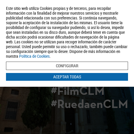
Este sitio web utiliza Cookies propias y de terceros, para recopilar
información con la finalidad de mejorar nuestros servicios y mostrarle
publicidad relacionada con sus preferencias. Si continúa navegando,
supone la aceptación de la instalación de las mismas. El usuario tiene la
posibilidad de configurar su navegador pudiendo, si así lo desea, impedir
que sean instaladas en su disco duro, aunque deberá tener en cuenta que
dicha acción podrá ocasionar dificultades de navegación de la página
Quiénes somos
Turismo
Política de Privacidad
Aviso Legal
web. Las cookies no se utilizan para recoger información de carácter
Política de Cookies
personal. Usted puede permitir su uso o rechazarlo, también puede cambiar
su configuración siempre que lo desee. Dispone de más información en
BUSCAR
nuestra
Política de Cookies
.
CONFIGURAR
ACEPTAR TODAS
#FilmCLM
#RuedaenCLM