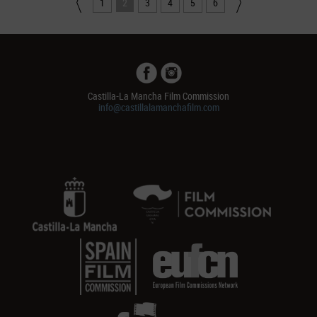
1
2
3
4
5
6
Castilla-La Mancha Film Commission
info@castillalamanchafilm.com