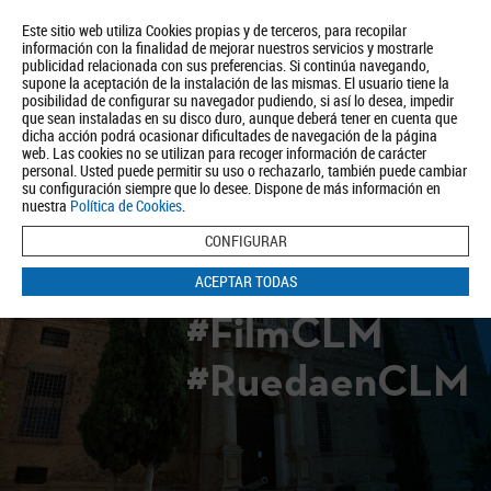
Este sitio web utiliza Cookies propias y de terceros, para recopilar
información con la finalidad de mejorar nuestros servicios y mostrarle
publicidad relacionada con sus preferencias. Si continúa navegando,
supone la aceptación de la instalación de las mismas. El usuario tiene la
posibilidad de configurar su navegador pudiendo, si así lo desea, impedir
que sean instaladas en su disco duro, aunque deberá tener en cuenta que
dicha acción podrá ocasionar dificultades de navegación de la página
Quiénes somos
Turismo
Política de Privacidad
Aviso Legal
web. Las cookies no se utilizan para recoger información de carácter
Política de Cookies
personal. Usted puede permitir su uso o rechazarlo, también puede cambiar
su configuración siempre que lo desee. Dispone de más información en
BUSCAR
nuestra
Política de Cookies
.
CONFIGURAR
ACEPTAR TODAS
#FilmCLM
#RuedaenCLM