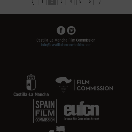
1
2
3
4
5
6
Castilla-La Mancha Film Commission
info@castillalamanchafilm.com