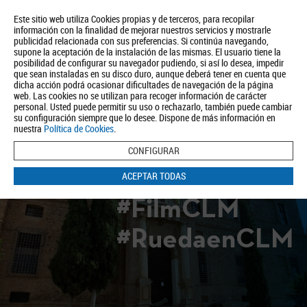
Este sitio web utiliza Cookies propias y de terceros, para recopilar
información con la finalidad de mejorar nuestros servicios y mostrarle
publicidad relacionada con sus preferencias. Si continúa navegando,
supone la aceptación de la instalación de las mismas. El usuario tiene la
posibilidad de configurar su navegador pudiendo, si así lo desea, impedir
que sean instaladas en su disco duro, aunque deberá tener en cuenta que
dicha acción podrá ocasionar dificultades de navegación de la página
Quiénes somos
Turismo
Política de Privacidad
Aviso Legal
web. Las cookies no se utilizan para recoger información de carácter
Política de Cookies
personal. Usted puede permitir su uso o rechazarlo, también puede cambiar
su configuración siempre que lo desee. Dispone de más información en
BUSCAR
nuestra
Política de Cookies
.
CONFIGURAR
ACEPTAR TODAS
#FilmCLM
#RuedaenCLM