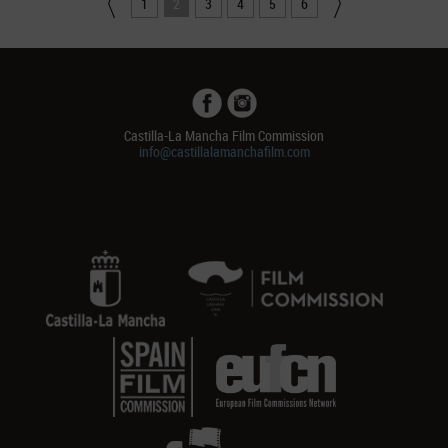
1
2
3
4
5
6
Castilla-La Mancha Film Commission
info@castillalamanchafilm.com