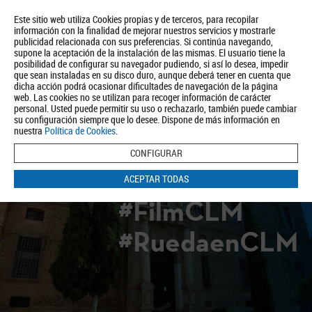
Este sitio web utiliza Cookies propias y de terceros, para recopilar
información con la finalidad de mejorar nuestros servicios y mostrarle
publicidad relacionada con sus preferencias. Si continúa navegando,
supone la aceptación de la instalación de las mismas. El usuario tiene la
posibilidad de configurar su navegador pudiendo, si así lo desea, impedir
que sean instaladas en su disco duro, aunque deberá tener en cuenta que
dicha acción podrá ocasionar dificultades de navegación de la página
Quiénes somos
Turismo
Política de Privacidad
Aviso Legal
web. Las cookies no se utilizan para recoger información de carácter
Política de Cookies
personal. Usted puede permitir su uso o rechazarlo, también puede cambiar
su configuración siempre que lo desee. Dispone de más información en
BUSCAR
nuestra
Política de Cookies
.
CONFIGURAR
ACEPTAR TODAS
#FilmCLM
#RuedaenCLM