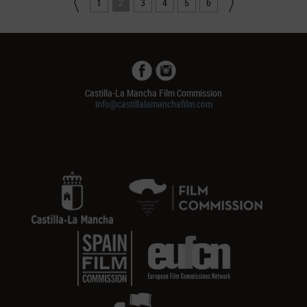
1
2
3
4
5
6
Castilla-La Mancha Film Commission
info@castillalamanchafilm.com