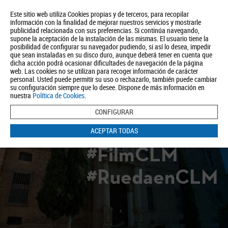
Este sitio web utiliza Cookies propias y de terceros, para recopilar
información con la finalidad de mejorar nuestros servicios y mostrarle
publicidad relacionada con sus preferencias. Si continúa navegando,
supone la aceptación de la instalación de las mismas. El usuario tiene la
posibilidad de configurar su navegador pudiendo, si así lo desea, impedir
que sean instaladas en su disco duro, aunque deberá tener en cuenta que
dicha acción podrá ocasionar dificultades de navegación de la página
Quiénes somos
Turismo
Política de Privacidad
Aviso Legal
web. Las cookies no se utilizan para recoger información de carácter
Política de Cookies
personal. Usted puede permitir su uso o rechazarlo, también puede cambiar
su configuración siempre que lo desee. Dispone de más información en
BUSCAR
nuestra
Política de Cookies
.
CONFIGURAR
ACEPTAR TODAS
#FilmCLM
#RuedaenCLM