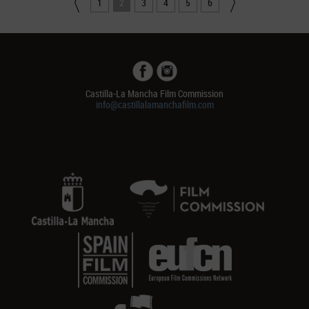
1
2
3
4
5
6
Castilla-La Mancha Film Commission
info@castillalamanchafilm.com