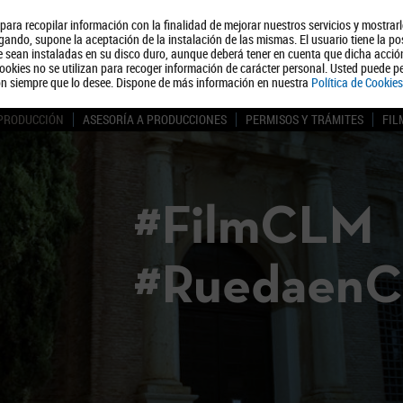
, para recopilar información con la finalidad de mejorar nuestros servicios y mostrar
Quiénes somos
Turismo
Polít
ando, supone la aceptación de la instalación de las mismas. El usuario tiene la po
ue sean instaladas en su disco duro, aunque deberá tener en cuenta que dicha acci
ookies no se utilizan para recoger información de carácter personal. Usted puede pe
ón siempre que lo desee. Dispone de más información en nuestra
Política de Cookies
 PRODUCCIÓN
ASESORÍA A PRODUCCIONES
PERMISOS Y TRÁMITES
FIL
#FilmCLM
#Ruedaen