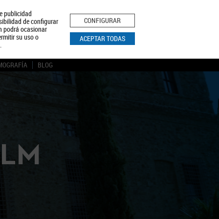
le publicidad
ica de Privacidad
Aviso Legal
Política de Cookies
CONFIGURAR
sibilidad de configurar
ón podrá ocasionar
BUSCAR
rmitir su uso o
ACEPTAR TODAS
.
MOGRAFÍA
BLOG
CLM