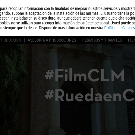
, para recopilar información con la finalidad de mejorar nuestros servicios y mostrar
Quiénes somos
Turismo
Polít
ando, supone la aceptación de la instalación de las mismas. El usuario tiene la po
ue sean instaladas en su disco duro, aunque deberá tener en cuenta que dicha acci
ookies no se utilizan para recoger información de carácter personal. Usted puede pe
ón siempre que lo desee. Dispone de más información en nuestra
Política de Cookies
 PRODUCCIÓN
ASESORÍA A PRODUCCIONES
PERMISOS Y TRÁMITES
FIL
#FilmCLM
#Ruedaen