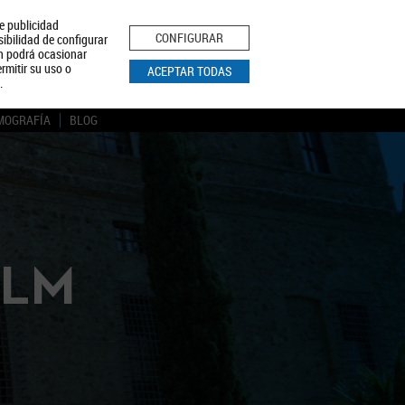
le publicidad
ica de Privacidad
Aviso Legal
Política de Cookies
CONFIGURAR
sibilidad de configurar
ón podrá ocasionar
BUSCAR
rmitir su uso o
ACEPTAR TODAS
.
MOGRAFÍA
BLOG
CLM