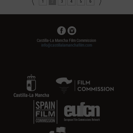
1
2
3
4
5
6
Castilla-La Mancha Film Commission
info@castillalamanchafilm.com