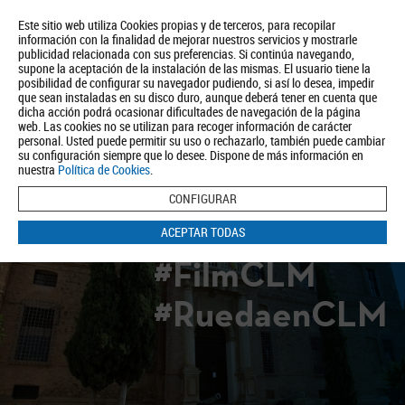
Este sitio web utiliza Cookies propias y de terceros, para recopilar
información con la finalidad de mejorar nuestros servicios y mostrarle
publicidad relacionada con sus preferencias. Si continúa navegando,
supone la aceptación de la instalación de las mismas. El usuario tiene la
posibilidad de configurar su navegador pudiendo, si así lo desea, impedir
que sean instaladas en su disco duro, aunque deberá tener en cuenta que
dicha acción podrá ocasionar dificultades de navegación de la página
Quiénes somos
Turismo
Política de Privacidad
Aviso Legal
web. Las cookies no se utilizan para recoger información de carácter
Política de Cookies
personal. Usted puede permitir su uso o rechazarlo, también puede cambiar
su configuración siempre que lo desee. Dispone de más información en
BUSCAR
nuestra
Política de Cookies
.
CONFIGURAR
ACEPTAR TODAS
#FilmCLM
#RuedaenCLM