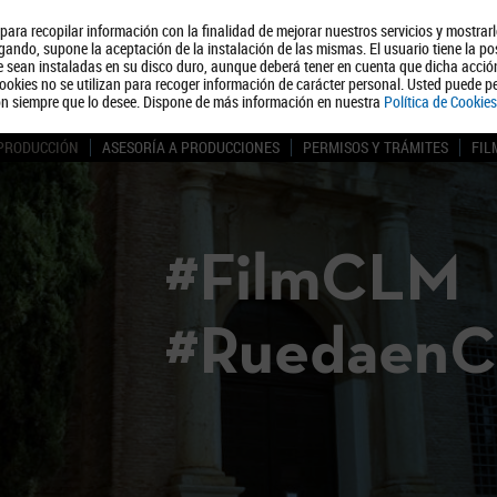
, para recopilar información con la finalidad de mejorar nuestros servicios y mostrar
Quiénes somos
Turismo
Polít
ando, supone la aceptación de la instalación de las mismas. El usuario tiene la po
ue sean instaladas en su disco duro, aunque deberá tener en cuenta que dicha acci
ookies no se utilizan para recoger información de carácter personal. Usted puede pe
ón siempre que lo desee. Dispone de más información en nuestra
Política de Cookies
 PRODUCCIÓN
ASESORÍA A PRODUCCIONES
PERMISOS Y TRÁMITES
FIL
#FilmCLM
#Ruedaen