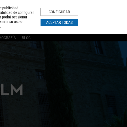
le publicidad
ica de Privacidad
Aviso Legal
Política de Cookies
CONFIGURAR
sibilidad de configurar
ón podrá ocasionar
BUSCAR
rmitir su uso o
ACEPTAR TODAS
.
MOGRAFÍA
BLOG
CLM