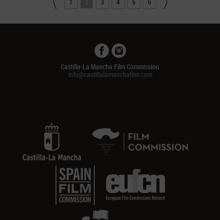
1
2
3
4
5
6
Castilla-La Mancha Film Commission
info@castillalamanchafilm.com