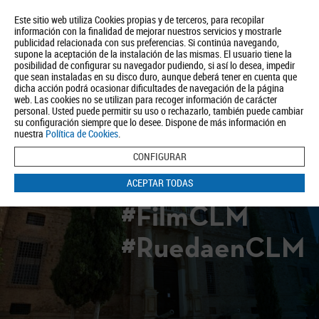
Este sitio web utiliza Cookies propias y de terceros, para recopilar
información con la finalidad de mejorar nuestros servicios y mostrarle
publicidad relacionada con sus preferencias. Si continúa navegando,
supone la aceptación de la instalación de las mismas. El usuario tiene la
posibilidad de configurar su navegador pudiendo, si así lo desea, impedir
que sean instaladas en su disco duro, aunque deberá tener en cuenta que
dicha acción podrá ocasionar dificultades de navegación de la página
Quiénes somos
Turismo
Política de Privacidad
Aviso Legal
web. Las cookies no se utilizan para recoger información de carácter
Política de Cookies
personal. Usted puede permitir su uso o rechazarlo, también puede cambiar
su configuración siempre que lo desee. Dispone de más información en
BUSCAR
nuestra
Política de Cookies
.
CONFIGURAR
ACEPTAR TODAS
#FilmCLM
#RuedaenCLM