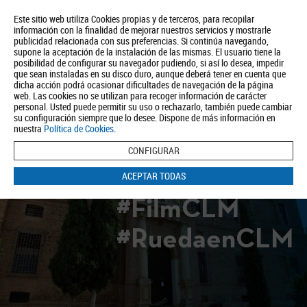
Este sitio web utiliza Cookies propias y de terceros, para recopilar
información con la finalidad de mejorar nuestros servicios y mostrarle
publicidad relacionada con sus preferencias. Si continúa navegando,
supone la aceptación de la instalación de las mismas. El usuario tiene la
posibilidad de configurar su navegador pudiendo, si así lo desea, impedir
que sean instaladas en su disco duro, aunque deberá tener en cuenta que
dicha acción podrá ocasionar dificultades de navegación de la página
Quiénes somos
Turismo
Política de Privacidad
Aviso Legal
web. Las cookies no se utilizan para recoger información de carácter
Política de Cookies
personal. Usted puede permitir su uso o rechazarlo, también puede cambiar
su configuración siempre que lo desee. Dispone de más información en
BUSCAR
nuestra
Política de Cookies
.
CONFIGURAR
ACEPTAR TODAS
#FilmCLM
#RuedaenCLM