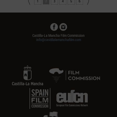
1
2
3
4
5
6
Castilla-La Mancha Film Commission
info@castillalamanchafilm.com