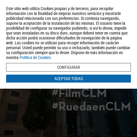
Este sitio web utiliza Cookies propias y de terceros, para recopilar
información con la finalidad de mejorar nuestros servicios y mostrarle
publicidad relacionada con sus preferencias. Si continúa navegando,
supone la aceptación de la instalación de las mismas. El usuario tiene la
posibilidad de configurar su navegador pudiendo, si así lo desea, impedir
que sean instaladas en su disco duro, aunque deberá tener en cuenta que
dicha acción podrá ocasionar dificultades de navegación de la página
Quiénes somos
Turismo
Política de Privacidad
Aviso Legal
web. Las cookies no se utilizan para recoger información de carácter
Política de Cookies
personal. Usted puede permitir su uso o rechazarlo, también puede cambiar
su configuración siempre que lo desee. Dispone de más información en
BUSCAR
nuestra
Política de Cookies
.
CONFIGURAR
ACEPTAR TODAS
#FilmCLM
#RuedaenCLM