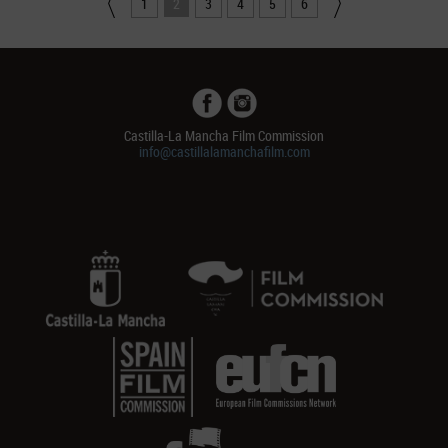
1
2
3
4
5
6
Castilla-La Mancha Film Commission
info@castillalamanchafilm.com