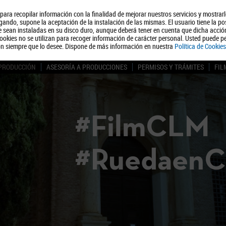
, para recopilar información con la finalidad de mejorar nuestros servicios y mostrar
Quiénes somos
Turismo
Polít
ando, supone la aceptación de la instalación de las mismas. El usuario tiene la po
ue sean instaladas en su disco duro, aunque deberá tener en cuenta que dicha acci
ookies no se utilizan para recoger información de carácter personal. Usted puede pe
ón siempre que lo desee. Dispone de más información en nuestra
Política de Cookies
 PRODUCCIÓN
ASESORÍA A PRODUCCIONES
PERMISOS Y TRÁMITES
FIL
#FilmCLM
#Ruedaen