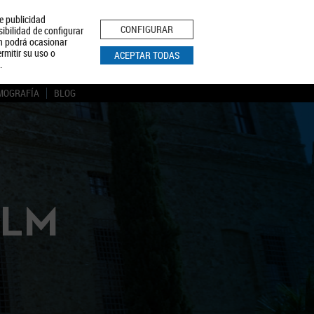
le publicidad
ica de Privacidad
Aviso Legal
Política de Cookies
CONFIGURAR
sibilidad de configurar
ón podrá ocasionar
BUSCAR
rmitir su uso o
ACEPTAR TODAS
.
MOGRAFÍA
BLOG
CLM