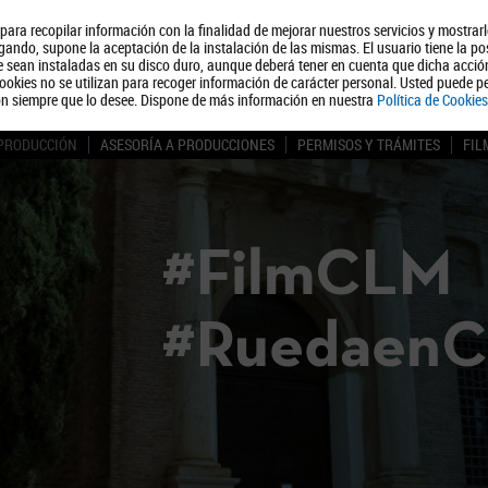
, para recopilar información con la finalidad de mejorar nuestros servicios y mostrar
Quiénes somos
Turismo
Polít
ando, supone la aceptación de la instalación de las mismas. El usuario tiene la po
ue sean instaladas en su disco duro, aunque deberá tener en cuenta que dicha acci
ookies no se utilizan para recoger información de carácter personal. Usted puede pe
ón siempre que lo desee. Dispone de más información en nuestra
Política de Cookies
 PRODUCCIÓN
ASESORÍA A PRODUCCIONES
PERMISOS Y TRÁMITES
FIL
#FilmCLM
#Ruedaen