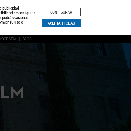
le publicidad
ica de Privacidad
Aviso Legal
Política de Cookies
CONFIGURAR
sibilidad de configurar
ón podrá ocasionar
BUSCAR
rmitir su uso o
ACEPTAR TODAS
.
MOGRAFÍA
BLOG
CLM