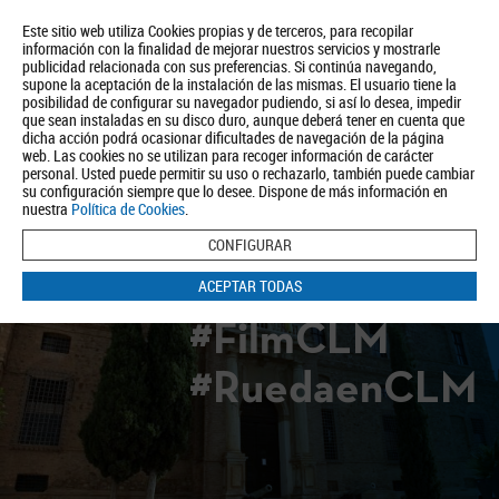
Este sitio web utiliza Cookies propias y de terceros, para recopilar
información con la finalidad de mejorar nuestros servicios y mostrarle
publicidad relacionada con sus preferencias. Si continúa navegando,
supone la aceptación de la instalación de las mismas. El usuario tiene la
posibilidad de configurar su navegador pudiendo, si así lo desea, impedir
que sean instaladas en su disco duro, aunque deberá tener en cuenta que
dicha acción podrá ocasionar dificultades de navegación de la página
Quiénes somos
Turismo
Política de Privacidad
Aviso Legal
web. Las cookies no se utilizan para recoger información de carácter
Política de Cookies
personal. Usted puede permitir su uso o rechazarlo, también puede cambiar
su configuración siempre que lo desee. Dispone de más información en
BUSCAR
nuestra
Política de Cookies
.
CONFIGURAR
ACEPTAR TODAS
#FilmCLM
#RuedaenCLM