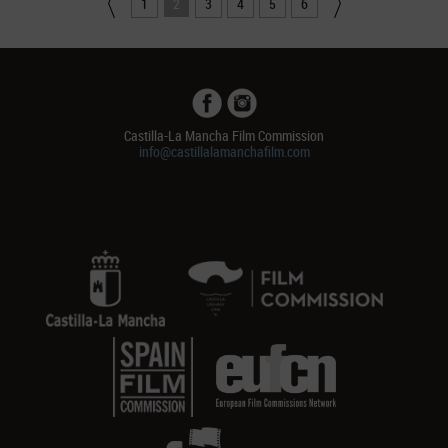
1
2
3
4
5
6
Castilla-La Mancha Film Commission
info@castillalamanchafilm.com