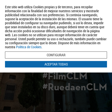
Este sitio web utiliza Cookies propias y de terceros, para recopilar
información con la finalidad de mejorar nuestros servicios y mostrarle
publicidad relacionada con sus preferencias. Si continúa navegando,
supone la aceptación de la instalación de las mismas. El usuario tiene la
posibilidad de configurar su navegador pudiendo, si así lo desea, impedir
que sean instaladas en su disco duro, aunque deberá tener en cuenta que
dicha acción podrá ocasionar dificultades de navegación de la página
Quiénes somos
Turismo
Política de Privacidad
Aviso Legal
web. Las cookies no se utilizan para recoger información de carácter
Política de Cookies
personal. Usted puede permitir su uso o rechazarlo, también puede cambiar
su configuración siempre que lo desee. Dispone de más información en
BUSCAR
nuestra
Política de Cookies
.
CONFIGURAR
ACEPTAR TODAS
#FilmCLM
#RuedaenCLM