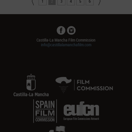
1
2
3
4
5
6
Castilla-La Mancha Film Commission
info@castillalamanchafilm.com