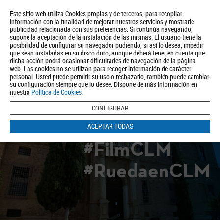
Este sitio web utiliza Cookies propias y de terceros, para recopilar
información con la finalidad de mejorar nuestros servicios y mostrarle
publicidad relacionada con sus preferencias. Si continúa navegando,
supone la aceptación de la instalación de las mismas. El usuario tiene la
posibilidad de configurar su navegador pudiendo, si así lo desea, impedir
que sean instaladas en su disco duro, aunque deberá tener en cuenta que
dicha acción podrá ocasionar dificultades de navegación de la página
Quiénes somos
Turismo
Política de Privacidad
Aviso Legal
web. Las cookies no se utilizan para recoger información de carácter
Política de Cookies
personal. Usted puede permitir su uso o rechazarlo, también puede cambiar
su configuración siempre que lo desee. Dispone de más información en
BUSCAR
nuestra
Política de Cookies
.
CONFIGURAR
ACEPTAR TODAS
#FilmCLM
#RuedaenCLM