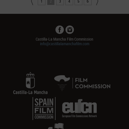
1
2
3
4
5
6
Castilla-La Mancha Film Commission
info@castillalamanchafilm.com