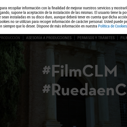
, para recopilar información con la finalidad de mejorar nuestros servicios y mostrar
Quiénes somos
Turismo
Polít
ando, supone la aceptación de la instalación de las mismas. El usuario tiene la po
ue sean instaladas en su disco duro, aunque deberá tener en cuenta que dicha acci
ookies no se utilizan para recoger información de carácter personal. Usted puede pe
ón siempre que lo desee. Dispone de más información en nuestra
Política de Cookies
 PRODUCCIÓN
ASESORÍA A PRODUCCIONES
PERMISOS Y TRÁMITES
FIL
#FilmCLM
#Ruedaen