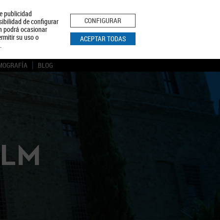
le publicidad
ica de Privacidad
Aviso Legal
Política de Cookies
CONFIGURAR
sibilidad de configurar
ón podrá ocasionar
BUSCAR
rmitir su uso o
ACEPTAR TODAS
.
MOGRAFÍA
BLOG
CLM