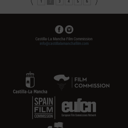
1
2
3
4
5
6
Castilla-La Mancha Film Commission
info@castillalamanchafilm.com