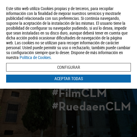
Este sitio web utiliza Cookies propias y de terceros, para recopilar
información con la finalidad de mejorar nuestros servicios y mostrarle
publicidad relacionada con sus preferencias. Si continúa navegando,
supone la aceptación de la instalación de las mismas. El usuario tiene la
posibilidad de configurar su navegador pudiendo, si así lo desea, impedir
que sean instaladas en su disco duro, aunque deberá tener en cuenta que
dicha acción podrá ocasionar dificultades de navegación de la página
Quiénes somos
Turismo
Política de Privacidad
Aviso Legal
web. Las cookies no se utilizan para recoger información de carácter
Política de Cookies
personal. Usted puede permitir su uso o rechazarlo, también puede cambiar
su configuración siempre que lo desee. Dispone de más información en
BUSCAR
nuestra
Política de Cookies
.
CONFIGURAR
ACEPTAR TODAS
#FilmCLM
#RuedaenCLM