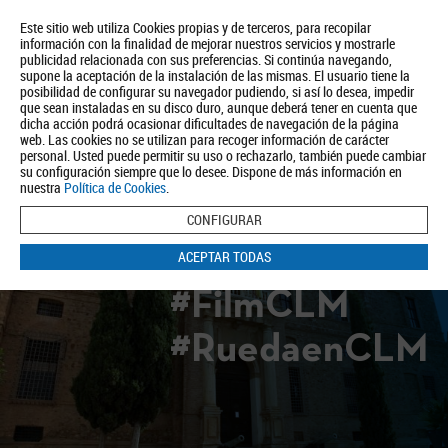
Este sitio web utiliza Cookies propias y de terceros, para recopilar
información con la finalidad de mejorar nuestros servicios y mostrarle
publicidad relacionada con sus preferencias. Si continúa navegando,
supone la aceptación de la instalación de las mismas. El usuario tiene la
posibilidad de configurar su navegador pudiendo, si así lo desea, impedir
que sean instaladas en su disco duro, aunque deberá tener en cuenta que
dicha acción podrá ocasionar dificultades de navegación de la página
Quiénes somos
Turismo
Política de Privacidad
Aviso Legal
web. Las cookies no se utilizan para recoger información de carácter
Política de Cookies
personal. Usted puede permitir su uso o rechazarlo, también puede cambiar
su configuración siempre que lo desee. Dispone de más información en
BUSCAR
nuestra
Política de Cookies
.
CONFIGURAR
ACEPTAR TODAS
#FilmCLM
#RuedaenCLM