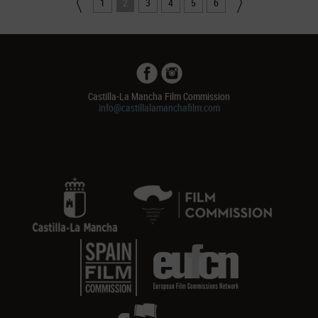
1
2
3
4
5
6
Castilla-La Mancha Film Commission
info@castillalamanchafilm.com