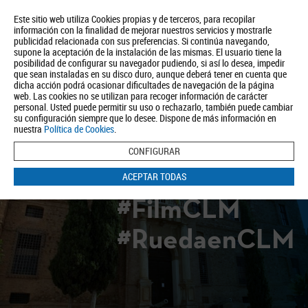
Este sitio web utiliza Cookies propias y de terceros, para recopilar
información con la finalidad de mejorar nuestros servicios y mostrarle
publicidad relacionada con sus preferencias. Si continúa navegando,
supone la aceptación de la instalación de las mismas. El usuario tiene la
posibilidad de configurar su navegador pudiendo, si así lo desea, impedir
que sean instaladas en su disco duro, aunque deberá tener en cuenta que
dicha acción podrá ocasionar dificultades de navegación de la página
Quiénes somos
Turismo
Política de Privacidad
Aviso Legal
web. Las cookies no se utilizan para recoger información de carácter
Política de Cookies
personal. Usted puede permitir su uso o rechazarlo, también puede cambiar
su configuración siempre que lo desee. Dispone de más información en
BUSCAR
nuestra
Política de Cookies
.
CONFIGURAR
ACEPTAR TODAS
#FilmCLM
#RuedaenCLM