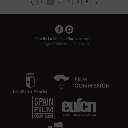
1
2
3
4
5
6
Castilla-La Mancha Film Commission
info@castillalamanchafilm.com