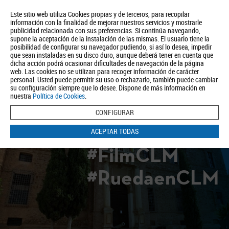
Este sitio web utiliza Cookies propias y de terceros, para recopilar
información con la finalidad de mejorar nuestros servicios y mostrarle
publicidad relacionada con sus preferencias. Si continúa navegando,
supone la aceptación de la instalación de las mismas. El usuario tiene la
posibilidad de configurar su navegador pudiendo, si así lo desea, impedir
que sean instaladas en su disco duro, aunque deberá tener en cuenta que
dicha acción podrá ocasionar dificultades de navegación de la página
Quiénes somos
Turismo
Política de Privacidad
Aviso Legal
web. Las cookies no se utilizan para recoger información de carácter
Política de Cookies
personal. Usted puede permitir su uso o rechazarlo, también puede cambiar
su configuración siempre que lo desee. Dispone de más información en
BUSCAR
nuestra
Política de Cookies
.
CONFIGURAR
ACEPTAR TODAS
#FilmCLM
#RuedaenCLM