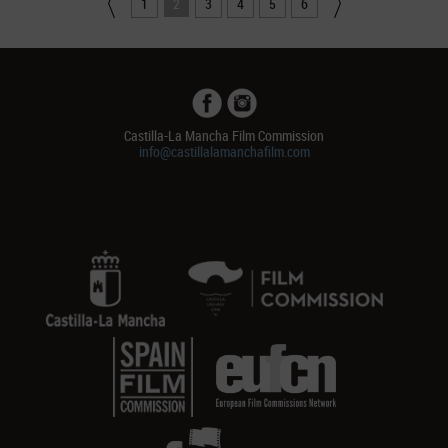
1
2
3
4
5
6
Castilla-La Mancha Film Commission
info@castillalamanchafilm.com